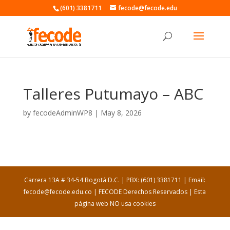
(601) 3381711
fecode@fecode.edu
Talleres Putumayo – ABC
by
fecodeAdminWP8
|
May 8, 2026
Carrera 13A # 34-54 Bogotá D.C. | PBX: (601) 3381711 | Email:
fecode@fecode.edu.co | FECODE Derechos Reservados | Esta
página web NO usa cookies