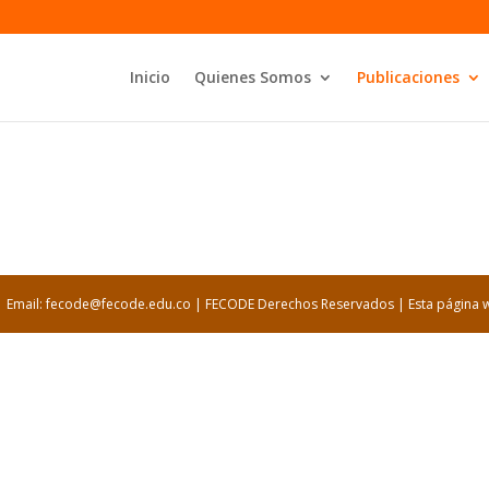
Inicio
Quienes Somos
Publicaciones
1 | Email: fecode@fecode.edu.co | FECODE Derechos Reservados | Esta página