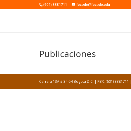
(601) 3381711
fecode@fecode.edu
Publicaciones
Carrera 13A # 34-54 Bogotá D.C. | PBX: (601) 338171