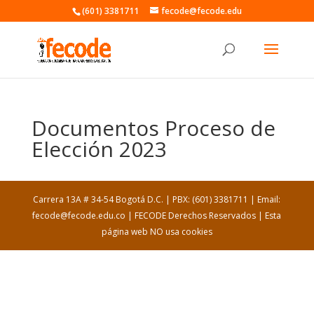
(601) 3381711
fecode@fecode.edu
Documentos Proceso de
Elección 2023
Carrera 13A # 34-54 Bogotá D.C. | PBX: (601) 3381711 | Email:
fecode@fecode.edu.co | FECODE Derechos Reservados | Esta
página web NO usa cookies