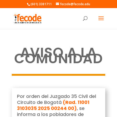
(601) 3381711
fecode@fecode.edu
AVISO A LA
COMUNIDAD
Por orden del Juzgado 35 Civil del
Circuito de Bogotá
(Rad. 11001
3103035 2025 00244 00)
, se
informa a los pobladores de