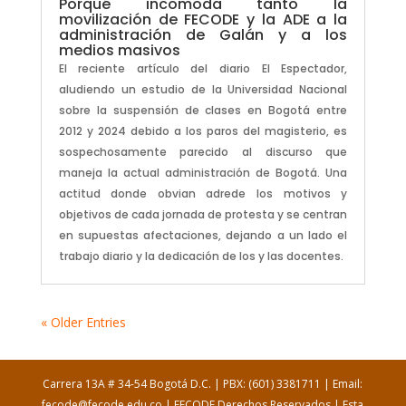
Porqué incomoda tanto la
movilización de FECODE y la ADE a la
administración de Galán y a los
medios masivos
El reciente artículo del diario El Espectador,
aludiendo un estudio de la Universidad Nacional
sobre la suspensión de clases en Bogotá entre
2012 y 2024 debido a los paros del magisterio, es
sospechosamente parecido al discurso que
maneja la actual administración de Bogotá. Una
actitud donde obvian adrede los motivos y
objetivos de cada jornada de protesta y se centran
en supuestas afectaciones, dejando a un lado el
trabajo diario y la dedicación de los y las docentes.
« Older Entries
Carrera 13A # 34-54 Bogotá D.C. | PBX: (601) 3381711 | Email:
fecode@fecode.edu.co | FECODE Derechos Reservados | Esta